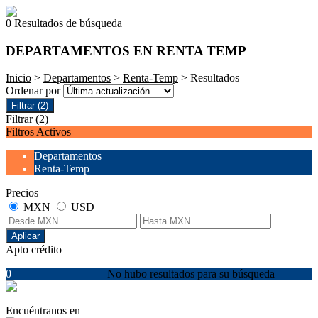
0 Resultados de búsqueda
DEPARTAMENTOS EN RENTA TEMP
Inicio
>
Departamentos
>
Renta-Temp
> Resultados
Ordenar por
Filtrar
(2)
Filtrar
(2)
Filtros Activos
Departamentos
Renta-Temp
Precios
MXN
USD
Aplicar
Apto crédito
0
No hubo resultados para su búsqueda
Encuéntranos en